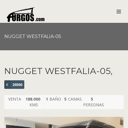
NUGGET WESTFALIA-05
NUGGET WESTFALIA-05,
€
29300
VENTA
188.000
1
BAÑO
5
CAMAS
5
KMS
PERSONAS