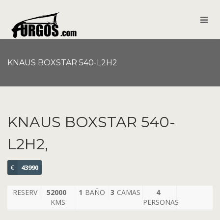
KNAUS BOXSTAR 540-L2H2
KNAUS BOXSTAR 540-
L2H2,
€
43990
RESERV
52000
1
BAÑO
3
CAMAS
4
KMS
PERSONAS