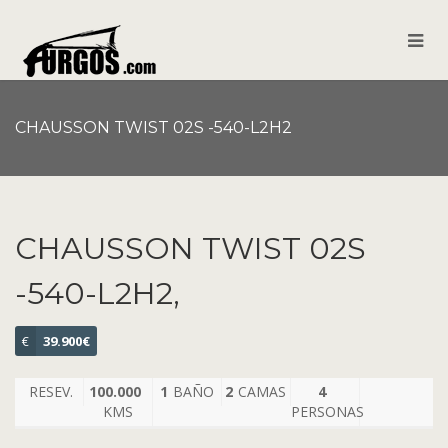
CHAUSSON TWIST 02S -540-L2H2
CHAUSSON TWIST 02S
-540-L2H2,
€
39.900€
RESEV.
100.000
1
BAÑO
2
CAMAS
4
KMS
PERSONAS